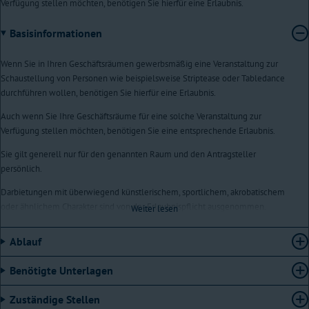
Verfügung stellen möchten, benötigen Sie hierfür eine Erlaubnis.
Basisinformationen
Wenn Sie in Ihren Geschäftsräumen gewerbsmäßig eine Veranstaltung zur
Schaustellung von Personen wie beispielsweise Striptease oder Tabledance
durchführen wollen, benötigen Sie hierfür eine Erlaubnis.
Auch wenn Sie Ihre Geschäftsräume für eine solche Veranstaltung zur
Verfügung stellen möchten, benötigen Sie eine entsprechende Erlaubnis.
Sie gilt generell nur für den genannten Raum und den Antragsteller
persönlich.
Darbietungen mit überwiegend künstlerischem, sportlichem, akrobatischem
oder ähnlichem Charakter sind von der Erlaubnispflicht ausgenommen.
Weiter lesen
Es wird nicht auf öffentliche Veranstaltungen abgestellt, so dass auch
Ablauf
Darbietungen vor nur einem Zuschauer, die erlaubnispflichtig sind, erfasst
werden.
Benötigte Unterlagen
In der Regel wird die Erlaubnis zur Schaustellung von Personen unbefristet
erteilt. Sie kann jedoch auch befristet erteilt werden. Möchten Sie eine
Zuständige Stellen