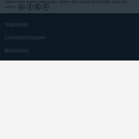
Sofern nicht anders angegeben, stehen die Inhalte dieser Seite unter der
Lizenz
Startseite
Dienstleistungen
Behörden
Barrierefreiheit
Impressum
Datenschutzerklärung
Inhaltsübersicht