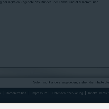
ng der digitalen Angebote des Bundes, der Länder und aller Kommunen.
Sofern nicht anders angegeben, stehen die Inhalte die
n
Barrierefreiheit
Impressum
Datenschutzerklärung
Inhaltsübersic