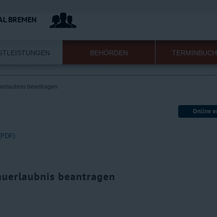
GEBÄ
AL BREMEN
STLEISTUNGEN
BEHÖRDEN
TERMINBUC
erlaubnis beantragen
Online e
 (PDF)
auerlaubnis beantragen