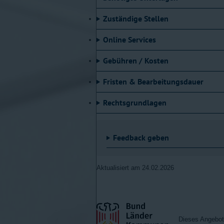
Die bergrechtliche Erlaubnis erstreckt sich
Zuständige Stellen
zählen unter anderem Energierohstoffe wie 
sich die Erlaubnis bezieht, ist an der Erdob
Online Services
Voraussetzungen
Gebühren / Kosten
Damit Sie die Erlaubnis verlängern können,
Fristen & Bearbeitungsdauer
Sie sind Inhaberin oder Inhaber einer A
Das Erlaubnisfeld konnte nach Ablauf d
Rechtsgrundlagen
untersucht werden.
Feedback geben
Aktualisiert am 24.02.2026
Dieses Angebot 