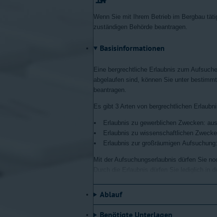
Wenn Sie mit Ihrem Betrieb im Bergbau tät
zuständigen Behörde beantragen.
Basisinformationen
Eine bergrechtliche Erlaubnis zum Aufsuche
abgelaufen sind, können Sie unter bestimm
beantragen.
Es gibt 3 Arten von bergrechtlichen Erlaubn
Erlaubnis zu gewerblichen Zwecken: aus
Erlaubnis zu wissenschaftlichen Zweck
Erlaubnis zur großräumigen Aufsuchung
Mit der Aufsuchungserlaubnis dürfen Sie 
Durch die Erlaubnis dürfen Sie lediglich i
bestimmten Bodenschatz kann nicht von ein
werden.
Ablauf
Ausgenommen sind hierbei die wissenschaft
Benötigte Unterlagen
anderes ist.