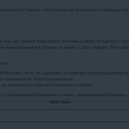
ig sind und Ihre Erlaubnis zum Aufsuchen von Bodenschätzen verlängern möch
n einer oder mehrerer Bodenschätze wird Ihnen zunächst für maximal 5 Jahre 
ten Voraussetzungen die Erlaubnis um weitere 3 Jahre verlängern. Eine solc
issen:
schließliches Recht, um Lagerstätten zu entdecken und ihre Ausdehnung fest
en: ausnahmslos für Forschungszwecke und
: um Kennwerte von möglichen Vorkommen zu ermitteln.
noch keine technischen Maßnahmen umsetzen, wie beispielsweise Bohrungen 
n dem Ihnen zugesprochenen Erlaubnisfeld Bodenschätze erkunden. Eine gewerb
Weiter lesen
er weiteren gewerblichen Erlaubnis für denselben Bodenschatz am selben Er
lichen und großräumigen Aufsuchungen von bergfreien Bodenschätzen, da hi