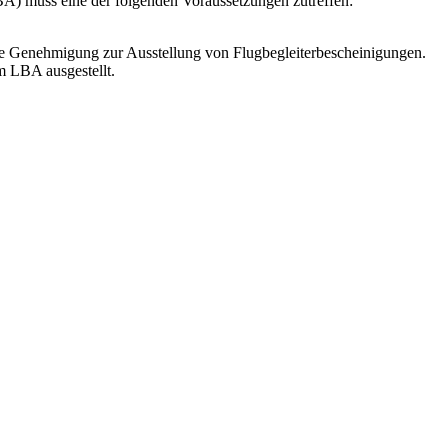
BA) muss eine der folgenden Voraussetzungen zutreffen:
r die Genehmigung zur Ausstellung von Flugbegleiterbescheinigungen.
m LBA ausgestellt.