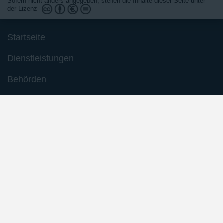
Sofern nicht anders angegeben, stehen die Inhalte dieser Seite unter
der Lizenz
Startseite
Dienstleistungen
Behörden
Barrierefreiheit
Impressum
Datenschutzerklärung
Inhaltsübersicht