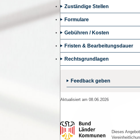
körperliche Eignung
Zuständige Stellen
abgeschlossene Jagdhaftpflichtversiche
bestandene Jägerprüfung
Formulare
Einwilligung der Erziehungsberechtigten
Gebühren / Kosten
Fristen & Bearbeitungsdauer
Rechtsgrundlagen
Feedback geben
Aktualisiert am 08.06.2026
Dieses Angebot 
Vereinheitlichu