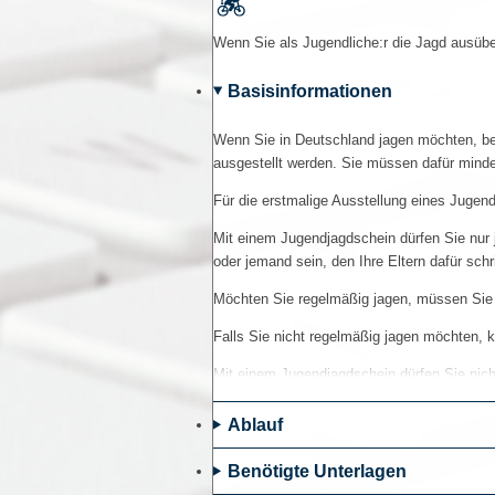
Wenn Sie als Jugendliche:r die Jagd ausüb
Basisinformationen
Wenn Sie in Deutschland jagen möchten, ben
ausgestellt werden. Sie müssen dafür minde
Für die erstmalige Ausstellung eines Juge
Mit einem Jugendjagdschein dürfen Sie nur 
oder jemand sein, den Ihre Eltern dafür schr
Möchten Sie regelmäßig jagen, müssen Sie e
Falls Sie nicht regelmäßig jagen möchten, k
Mit einem Jugendjagdschein dürfen Sie nich
Voraussetzungen
Ablauf
bei Erteilung mindestens 16 und noch ke
Benötigte Unterlagen
persönliche Zuverlässigkeit