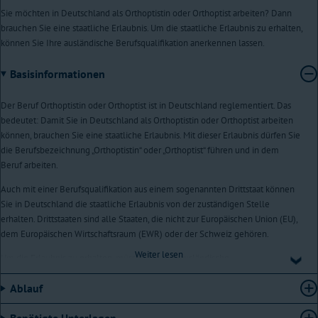
Sie möchten in Deutschland als Orthoptistin oder Orthoptist arbeiten? Dann
brauchen Sie eine staatliche Erlaubnis. Um die staatliche Erlaubnis zu erhalten,
können Sie Ihre ausländische Berufsqualifikation anerkennen lassen.
Basisinformationen
Der Beruf Orthoptistin oder Orthoptist ist in Deutschland reglementiert. Das
bedeutet: Damit Sie in Deutschland als Orthoptistin oder Orthoptist arbeiten
können, brauchen Sie eine staatliche Erlaubnis. Mit dieser Erlaubnis dürfen Sie
die Berufsbezeichnung „Orthoptistin“ oder „Orthoptist“ führen und in dem
Beruf arbeiten.
Auch mit einer Berufsqualifikation aus einem sogenannten Drittstaat können
Sie in Deutschland die staatliche Erlaubnis von der zuständigen Stelle
erhalten. Drittstaaten sind alle Staaten, die nicht zur Europäischen Union (EU),
dem Europäischen Wirtschaftsraum (EWR) oder der Schweiz gehören.
Weiter lesen
Um die Erlaubnis zu erhalten, müssen Sie Ihre ausländische
Berufsqualifikation anerkennen lassen.
Ablauf
Im Anerkennungsverfahren vergleicht die zuständige Stelle Ihre
Berufsqualifikation aus dem Ausland mit der deutschen Berufsqualifikation
Benötigte Unterlagen