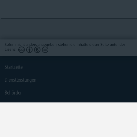
Sofern nicht anders angegeben, stehen die Inhalte dieser Seite unter der
Lizenz
Startseite
Dienstleistungen
Behörden
Barrierefreiheit
Impressum
Datenschutzerklärung