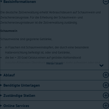
Basisinformationen
Die deutsche Zollverwaltung erhebt Verbrauchsteuern auf Schaumwein und
Zwischenerzeugnisse. Für die Erhebung der Schaumwein- und
Zwischenerzeugnissteuer ist die Zollverwaltung zuständig.
Schaumwein
Schaumweine sind gegorene Getränke,
in Flaschen mit Schaumweinstopfen, der durch eine besondere
Haltevorrichtung befestigt ist, oder sind Getränke,
die bei + 20 Grad Celsius einen auf gelöstes Kohlendioxid
zurückzuführenden Überdruck von 3 bar oder mehr aufweisen oder sind
Weiter lesen
Getränke,
die je nach Alkoholgehalt und Zusammensetzung der Position 2204, 2205
Ablauf
oder 2206 der Kombinierten Nomenklatur (KN) – Warenverzeichnis der
Europäischen Union, achtstellige Warennummern – zuzuordnen sind.
Benötigte Unterlagen
Der Alkoholgehalt muss mehr als 1,2 Volumenprozent und darf höchstens 15
Zuständige Stellen
Volumenprozent betragen. Im Bereich von 13 bis 15 Volumenprozent muss
der vorhandene Alkohol zudem ausschließlich durch Gärung entstanden sein.
Online Services
Beispiele für Schaumweine sind Champagner, Prosecco oder Sekt.