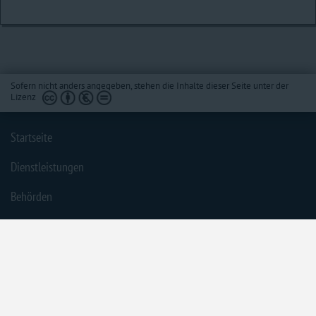
Sofern nicht anders angegeben, stehen die Inhalte dieser Seite unter der
Lizenz
Startseite
Dienstleistungen
Behörden
Barrierefreiheit
Impressum
Datenschutzerklärung
Inhaltsübersicht