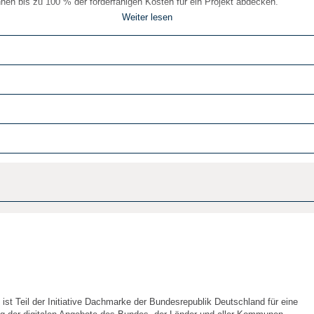
nen bis zu 100 % der förderfähigen Kosten für ein Projekt abdecken.
Weiter lesen
€) von bis zu 50 % der förderfähigen Kosten.
 (max. 200.000 € jährlich) werden in der Form von nicht rückzahlbaren Zuschü
ionsunterstützende Dienstleistungen
haft
n Sitz oder eine Betriebstätte im Land Bremen haben
Bremen, im Rahmen von Verbundprojekten
en, Materialkosten (im Einzelfall über 500 €), Kosten für Fertigungs- und
ist Teil der Initiative Dachmarke der Bundesrepublik Deutschland für eine