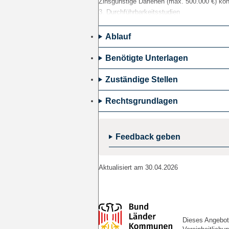
Zinsgünstige Darlehen (max. 500.000 €) kön
3. Durchführbarkeitsstudien
Nicht rückzahlbarer Zuschuss (max. 50.000 
4. Innovationscluster
Ablauf
Investitionsbeihilfen und Betriebsbeihilfen
förderfähigen Kosten gewährt.
Benötigte Unterlagen
5. Innovationsberatungsdienste und innovat
Zuständige Stellen
Voraussetzungen
Rechtsgrundlagen
Antragsberechtigt sind:
· Unternehmen der gewerblichen Wirtsc
· Anbieter von Dienstleistungen, die ihre
Feedback geben
· insbesondere KMU
· Forschungseinrichtungen des Landes 
Gefördert werden können:
Aktualisiert am 30.04.2026
· Personalkosten
· Sachkosten (Kosten für F&E-Fremdleistung
und Abschreibungen für Investitionen)
Dieses Angebot 