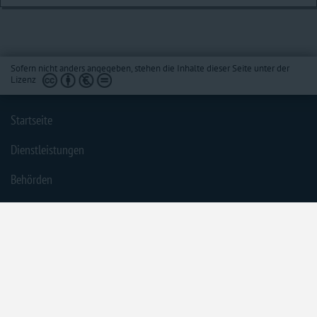
Sofern nicht anders angegeben, stehen die Inhalte dieser Seite unter der
Lizenz
Startseite
Dienstleistungen
Behörden
Barrierefreiheit
Impressum
Datenschutzerklärung
Inhaltsübersicht