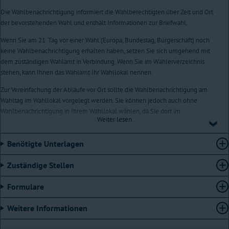
Die Wahlbenachrichtigung informiert die Wahlberechtigten über Zeit und Ort
der bevorstehenden Wahl und enthält Informationen zur Briefwahl.
Wenn Sie am 21. Tag vor einer Wahl (Europa, Bundestag, Bürgerschaft) noch
keine Wahlbenachrichtigung erhalten haben, setzen Sie sich umgehend mit
dem zuständigen Wahlamt in Verbindung. Wenn Sie im Wählerverzeichnis
stehen, kann Ihnen das Wahlamt Ihr Wahllokal nennen.
Zur Vereinfachung der Abläufe vor Ort sollte die Wahlbenachrichtigung am
Wahltag im Wahllokal vorgelegt werden. Sie können jedoch auch ohne
Wahlbenachrichtigung in Ihrem Wahllokal wählen, da Sie dort im
Weiter lesen
Wählerverzeichnis geführt werden. Allerdings müssen Sie sich dann beim
Wahlvorstand ausweisen.
Benötigte Unterlagen
Voraussetzungen
Zuständige Stellen
Damit Sie eine Wahlbenachrichtigung erhalten, müssen Sie im
Wählerverzeichnis stehen. Im Wählerverzeichnis werden alle
Formulare
Wahlberechtigten einer Wahl geführt. Die Grundlage des
Wählerverzeichnisses ist das Einwohnermelderegister. Sie müssen also
Weitere Informationen
gemeldet sein und die Wahlberechtigung der jeweiligen Wahl erfüllen, um
ins Wählerverzeichnis aufgenommen zu werden.