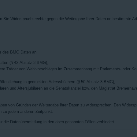
ie Widerspruchsrechte gegen die Weitergabe Ihrer Daten an bestimmte Adr
be des BMG Daten an
haften (§ 42 Absatz 3 BMG),
dere Träger von Wahlvorschlägen im Zusammenhang mit Parlaments- oder K
ffentlichung in gedruckten Adressbüchern (§ 50 Absatz 3 BMG),
aren und Altersjubilaren an die Senatskanzlei bzw. den Magistrat Bremerha
ben von Gründen der Weitergabe ihrer Daten zu widersprechen. Den Widerspr
h zu jedem anderen Zeitpunkt.
r die Datenübermittlung in den oben genannten Fällen verhindert.