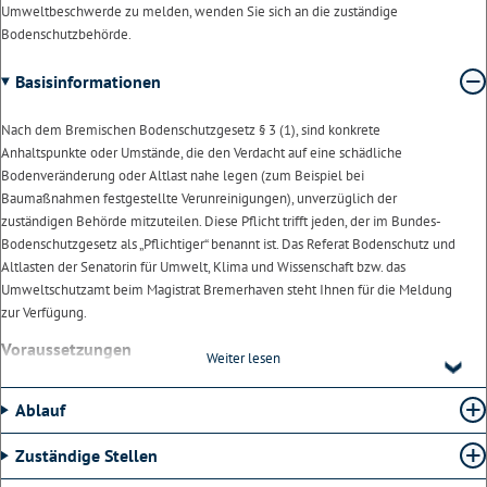
Umweltbeschwerde zu melden, wenden Sie sich an die zuständige
Bodenschutzbehörde.
Basisinformationen
Nach dem Bremischen Bodenschutzgesetz § 3 (1), sind konkrete
Anhaltspunkte oder Umstände, die den Verdacht auf eine schädliche
Bodenveränderung oder Altlast nahe legen (zum Beispiel bei
Baumaßnahmen festgestellte Verunreinigungen), unverzüglich der
zuständigen Behörde mitzuteilen. Diese Pflicht trifft jeden, der im Bundes-
Bodenschutzgesetz als „Pflichtiger“ benannt ist. Das Referat Bodenschutz und
Altlasten der Senatorin für Umwelt, Klima und Wissenschaft bzw. das
Umweltschutzamt beim Magistrat Bremerhaven steht Ihnen für die Meldung
zur Verfügung.
Voraussetzungen
Weiter lesen
Bestehen konkrete Anhaltspunkte oder Umstände, die den Verdacht auf eine
Ablauf
schädliche Bodenveränderung oder Altlast nahelegen, so muss dies vom
Meldepflichtigen gemeldet werden.
Zuständige Stellen
Meldepflichtig sind insbesondere: