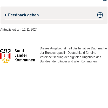
Wenn Sie verheiratet sind oder in einer eingetragenen
Lebenspartnerschaft leben und eine gemeinsame Erklärung abgeben
möchten, müssen diese Voraussetzungen für Sie und die weitere Person
Feedback geben
zutreffen.
Aktualisiert am 12.11.2024
Dieses Angebot ist Teil der Initiative Dachmarke
der Bundesrepublik Deutschland für eine
Vereinheitlichung der digitalen Angebote des
Bundes, der Länder und aller Kommunen.