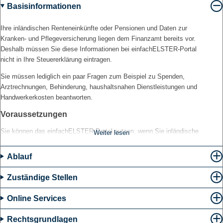
Basisinformationen
Ihre inländischen Renteneinkünfte oder Pensionen und Daten zur
Kranken- und Pflegeversicherung liegen dem Finanzamt bereits vor.
Deshalb müssen Sie diese Informationen bei einfachELSTER-Portal
nicht in Ihre Steuererklärung eintragen.
Sie müssen lediglich ein paar Fragen zum Beispiel zu Spenden,
Arztrechnungen, Behinderung, haushaltsnahen Dienstleistungen und
Handwerkerkosten beantworten.
Voraussetzungen
Sie können das einfachELSTER-Portal nutzen, wenn Sie inländische
Weiter lesen
Renten oder Pensionen bekommen.
Ablauf
Zusätzlich dürfen Sie nur folgende Einküfte haben:
Kapitaleinkünfte, von denen bereits Abgeltungsteuer an das
Zuständige Stellen
Finanzamt abgeführt oder für die der Sparerpauschbetrag in Anspruch
genommen wurde (Freistellungsauftrag),
Online Services
Einkünfte aus Mini-Jobs
Rechtsgrundlagen