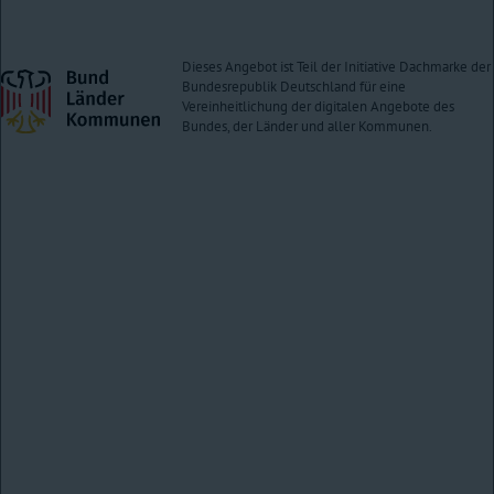
Milliarde Kubikmeter oder mehr
Untergrundspeicher für Erdöl, petrochemische oder chemische
Erzeugnisse mit einem Fassungsvermögen von 50.000 bis weniger als
Dieses Angebot ist Teil der Initiative Dachmarke der
Bundesrepublik Deutschland für eine
200.000 Tonnen
Vereinheitlichung der digitalen Angebote des
Sonstige Tiefbohrungen ab 1.000 Metern Teufe zur Gewinnung von
Bundes, der Länder und aller Kommunen.
Bodenschätzen,
Sonstige betriebsplanpflichtige Vorhaben einschließlich der zur
Durchführung bergbaulicher Vorhaben erforderlichen
betriebsplanpflichtigen Maßnahmen
Neben der allgemeinen Vorprüfung gibt es auch eine standortbezogene
Vorprüfung. Welche Vorhaben sich für die allgemeine Vorprüfung qualifizieren,
können Sie der Liste „UVP-pflichtige Vorhaben“ der Anlage 1 aus dem Gesetz
über die Umweltverträglichkeitsprüfung (UVPG) und der Verordnung über die
Umweltverträglichkeitsprüfung bergbaulicher Vorhaben (UVP-V Bergbau)
entnehmen.
Bei der Vorprüfung berücksichtigt die Behörde, ob erhebliche nachteilige
Umweltauswirkungen durch Merkmale des Vorhabens, des Standorts oder
durch Ihre Vorkehrungen offensichtlich ausgeschlossen werden. Liegen der
Behörde Ergebnisse vorgelagerter Umweltprüfungen oder anderer rechtlich
vorgeschriebener Untersuchungen zu den Umweltauswirkungen des