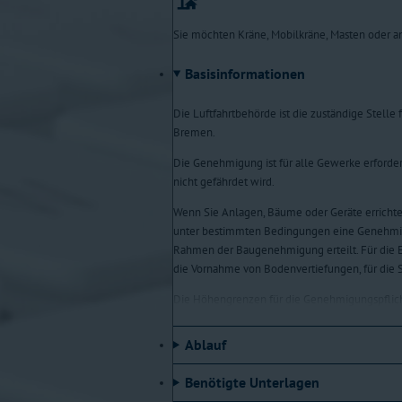
Sie möchten Kräne, Mobilkräne, Masten oder 
Basisinformationen
Die Luftfahrtbehörde ist die zuständige Stell
Bremen.
Die Genehmigung ist für alle Gewerke erforderl
nicht gefährdet wird.
Wenn Sie Anlagen, Bäume oder Geräte errichten
unter bestimmten Bedingungen eine Genehmig
Rahmen der Baugenehmigung erteilt. Für die Er
die Vornahme von Bodenvertiefungen, für die S
Die Höhengrenzen für die Genehmigungspflich
Grund und in Metern über NHN. Im engeren Ba
Bäume und Geräte unabhängig von ihrer Höhe
Ablauf
Im östlichen Bereich der Airport-Stadt sowie 
Benötigte Unterlagen
Höhe von 18,2 m NHN gegeben.