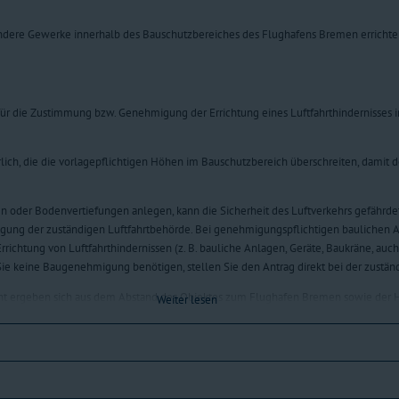
andere Gewerke innerhalb des Bauschutzbereiches des Flughafens Bremen erricht
e für die Zustimmung bzw. Genehmigung der Errichtung eines Luftfahrthindernisses
ich, die die vorlagepflichtigen Höhen im Bauschutzbereich überschreiten, damit d
 oder Bodenvertiefungen anlegen, kann die Sicherheit des Luftverkehrs gefährdet
ung der zuständigen Luftfahrtbehörde. Bei genehmigungspflichtigen baulichen 
richtung von Luftfahrthindernissen (z. B. bauliche Anlagen, Geräte, Baukräne, auc
ie keine Baugenehmigung benötigen, stellen Sie den Antrag direkt bei der zustän
t ergeben sich aus dem Abstand des Objektes zum Flughafen Bremen sowie der H
Weiter lesen
uschutzbereich des Flughafens Bremen (1,5 km Umkreis um den Flugplatzbezugspu
 genehmigungspflichtig.
im Bereich der Schwäbisch-Hall-Siedlung gelten Ausnahmen. Hier ist die Genehmigu