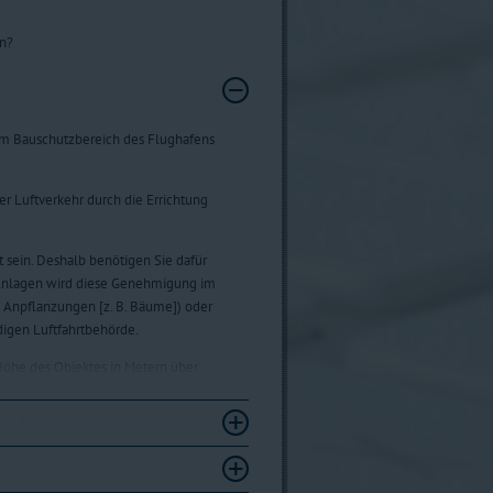
en?
 im Bauschutzbereich des Flughafens
er Luftverkehr durch die Errichtung
 sein. Deshalb benötigen Sie dafür
Anlagen wird diese Genehmigung im
h Anpflanzungen [z. B. Bäume]) oder
digen Luftfahrtbehörde.
öhe des Objektes in Metern über
nkt) sind alle Anlagen, Grabungen,
ngspflicht teilweise erst ab einer