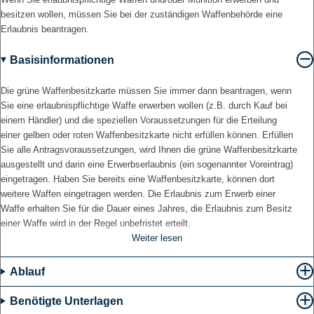
besitzen wollen, müssen Sie bei der zuständigen Waffenbehörde eine
Erlaubnis beantragen.
Basisinformationen
Die grüne Waffenbesitzkarte müssen Sie immer dann beantragen, wenn
Sie eine erlaubnispflichtige Waffe erwerben wollen (z.B. durch Kauf bei
einem Händler) und die speziellen Voraussetzungen für die Erteilung
einer gelben oder roten Waffenbesitzkarte nicht erfüllen können. Erfüllen
Sie alle Antragsvoraussetzungen, wird Ihnen die grüne Waffenbesitzkarte
ausgestellt und darin eine Erwerbserlaubnis (ein sogenannter Voreintrag)
eingetragen. Haben Sie bereits eine Waffenbesitzkarte, können dort
weitere Waffen eingetragen werden. Die Erlaubnis zum Erwerb einer
Waffe erhalten Sie für die Dauer eines Jahres, die Erlaubnis zum Besitz
einer Waffe wird in der Regel unbefristet erteilt.
Weiter lesen
Sportschützen dürfen in der Regel nur zwei Waffen innerhalb von sechs
Monaten erwerben.
Ablauf
Wenn Sie als Jäger bereits eine erlaubnispflichtige Langwaffe erworben
haben, müssen Sie den Erwerb innerhalb von 14 Tagen anzeigen und,
Benötigte Unterlagen