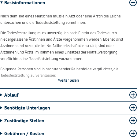
Basisinformationen
Nach dem Tod eines Menschen muss ein Arzt oder eine Ärztin die Leiche
untersuchen und die Todesfeststellung vornehmen.
Die Todesfeststellung muss unverzüglich nach Eintritt des Todes durch
niedergelassene Ärztinnen und Ärzte vorgenommen werden. Ebenso sind
Ärztinnen und Ärzte, die im Notfallbereitschaftsdienst tätig sind oder
Ärztinnen und Ärzte im Rahmen eines Einsatzes der Notfallversorgung
verpflichtet eine Todesfeststellung vorzunehmen.
Folgende Personen sind in nachstehender Reihenfolge verpflichtet, die
Todesfeststellung zu veranlassen:
Weiter lesen
der Ehegatte oder die Ehegattin, die eingetragene Lebenspartnerin oder
der eingetragene Lebenspartner, die Person, die mit der verstorbenen
Ablauf
Person in eheähnlicher Gemeinschaft gelebt hat, die volljährigen Kinder,
die Eltern oder die volljährigen Geschwister,
Benötigte Unterlagen
diejenige Person, auf deren Grundstück oder in deren Wohnung sich der
Sterbefall ereignet hat, oder
Zuständige Stellen
jede Person, die eine Leiche auffindet.
Gebühren / Kosten
Ist der Tod in Krankenhäusern, Altenheimen, und anderen