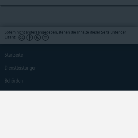
Sofern nicht anders angegeben, stehen die Inhalte dieser Seite unter der
Lizenz
Startseite
Dienstleistungen
Behörden
Barrierefreiheit
Impressum
Datenschutzerklärung
Inhaltsübersicht