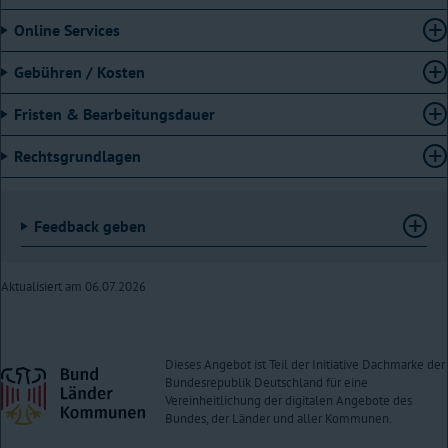
die eingereichten Urkunden einsehen,
Online Services
einen Abdruck als PDF herunterladen.
Die Einsichtnahme in das Handelsregister ist auch über das zum 01.01.2007
Gebühren / Kosten
eingeführte Unternehmensregister möglich. Neben den Daten aus dem
Handelsregister werden im Unternehmensregister weitere Informationen wie
Fristen & Bearbeitungsdauer
zum Beispiel Jahresabschlüsse von Kapitalgesellschaften oder
Gesellschaftsbekanntmachungen veröffentlicht.
Rechtsgrundlagen
Voraussetzungen
Es gibt keine Voraussetzungen.
Feedback geben
Aktualisiert am 06.07.2026
Dieses Angebot ist Teil der Initiative Dachmarke der
Bundesrepublik Deutschland für eine
Vereinheitlichung der digitalen Angebote des
Bundes, der Länder und aller Kommunen.