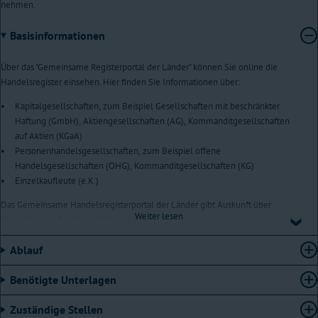
nehmen.
Basisinformationen
Über das "Gemeinsame Registerportal der Länder" können Sie online die
Handelsregister einsehen. Hier finden Sie Informationen über:
Kapitalgesellschaften, zum Beispiel Gesellschaften mit beschränkter
Haftung (GmbH), Aktiengesellschaften (AG), Kommanditgesellschaften
auf Aktien (KGaA)
Personenhandelsgesellschaften, zum Beispiel offene
Handelsgesellschaften (OHG), Kommanditgesellschaften (KG)
Einzelkaufleute (e.K.)
Das Gemeinsame Handelsregisterportal der Länder gibt Auskunft über
Weiter lesen
Tatsachen und Rechtsverhältnisse, die im Zusammenhang mit dort
eingetragenen Unternehmen für den Rechtsverkehr von Bedeutung sind. Im
Ablauf
Handelsregister stehen beispielsweise die Namen der Personen, die
berechtigt sind, im Geschäftsverkehr ein Unternehmen zu vertreten.
Benötigte Unterlagen
Sie können im Gemeinsamen Handelsregisterportal der Länder Informationen
kostenlos einsehen. Darüber hinaus können Sie kostenlos:
Zuständige Stellen