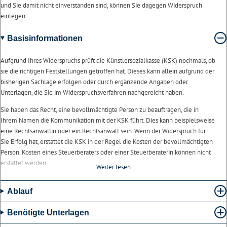
und Sie damit nicht einverstanden sind, können Sie dagegen Widerspruch
einlegen.
Basisinformationen
Aufgrund Ihres Widerspruchs prüft die Künstlersozialkasse (KSK) nochmals, ob
sie die richtigen Feststellungen getroffen hat. Dieses kann allein aufgrund der
bisherigen Sachlage erfolgen oder durch ergänzende Angaben oder
Unterlagen, die Sie im Widerspruchsverfahren nachgereicht haben.
Sie haben das Recht, eine bevollmächtigte Person zu beauftragen, die in
Ihrem Namen die Kommunikation mit der KSK führt. Dies kann beispielsweise
eine Rechtsanwältin oder ein Rechtsanwalt sein. Wenn der Widerspruch für
Sie Erfolg hat, erstattet die KSK in der Regel die Kosten der bevollmächtigten
Person. Kosten eines Steuerberaters oder einer Steuerberaterin können nicht
erstattet werden.
Weiter lesen
Voraussetzungen
Ablauf
Sie haben Ihre Entgelte bereits gemeldet und von der KSK eine
Abrechnung erhalten.
Benötigte Unterlagen
Die KSK berechnet Ihre Künstlersozialabgabe neu, wenn sich Ihre