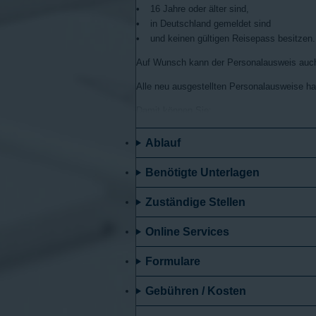
16 Jahre oder älter sind,
in Deutschland gemeldet sind
und keinen gültigen Reisepass besitzen.
Auf Wunsch kann der Personalausweis auch 
Alle neu ausgestellten Personalausweise hab
Damit können Sie:
Ihre Identität online gegenüber Behörd
Ablauf
Den Ausweis als offizielles Dokument n
Den elektronischen Identitätsnachweis 
Benötigte Unterlagen
Elektronisch unterschreiben.
Zuständige Stellen
Den Online-Ausweis können Sie ab Ihrem 16.
Sie müssen Ihren Personalausweis vor Ab
Online Services
Eintragungen nicht mehr zutreffen oder
Formulare
Ihr Foto nicht mehr eindeutig für Identi
Ausnahme: Ändert sich nur Ihre Adresse oder
Gebühren / Kosten
In allen Ländern der Europäischen Union (E