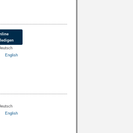
nline
rledigen
Deutsch
English
Deutsch
English