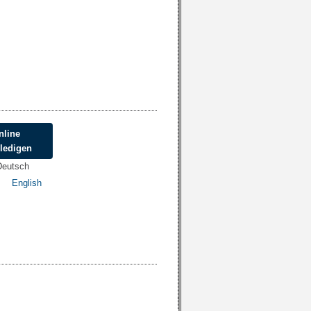
nline
rledigen
Deutsch
English