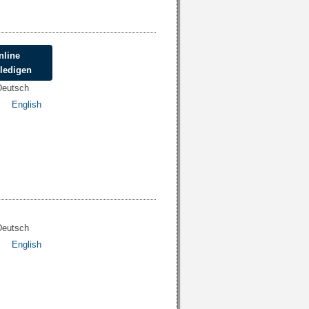
nline
rledigen
Deutsch
English
Deutsch
English